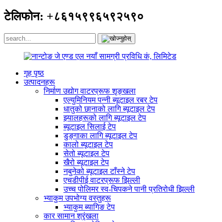
टेलिफोन: +८६१५९९६५९२५९०
गृह पृष्ठ
उत्पादनहरू
निर्माण उद्योग वाटरप्रूफ शृङ्खला
एल्युमिनियम पन्नी ब्यूटाइल रबर टेप
धातुको छानाको लागि ब्यूटाइल टेप
झ्यालहरूको लागि ब्यूटाइल टेप
ब्यूटाइल सिलाई टेप
डुङ्गाका लागि ब्यूटाइल टेप
कालो ब्यूटाइल टेप
सेतो ब्यूटाइल टेप
खैरो ब्यूटाइल टेप
नबुनेको ब्यूटाइल टाँस्ने टेप
एचडीपीई वाटरप्रूफ झिल्ली
उच्च पोलिमर स्व-चिपकने पानी प्रतिरोधी झिल्ली
भ्याकुम उपभोग्य वस्तुहरू
भ्याकुम ब्यागिङ टेप
कार सामान श्रृंखला