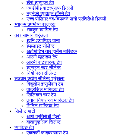
खैरो ब्यूटाइल टेप
एचडीपीई वाटरप्रूफ झिल्ली
नबुनेको ब्यूटाइल टाँस्ने टेप
उच्च पोलिमर स्व-चिपकने पानी प्रतिरोधी झिल्ली
भ्याकुम उपभोग्य वस्तुहरू
भ्याकुम ब्यागिङ टेप
कार सामान श्रृंखला
ध्वनि ड्याम्पिङ पाना
हेडलाइट सीलेन्ट
अटोमोटिभ तार हार्नेस मास्टिक
आरभी ब्यूटाइल टेप
आरभी वाटरप्रुफ टेप
ब्यूटाइल रबर सीलेन्ट
नियोप्रिन सीलेन्ट
सञ्चार उद्योग सीलेन्ट श्रृंखला
विद्युतीय इन्सुलेशन टेप
वाटरसिल मास्टिक टेप
सिलिकन रबर टेप
तनाव नियन्त्रण मास्टिक टेप
भिनिल मास्टिक टेप
सिलेन्ट माटो
आगो प्रतिरोधी हिलो
वातानुकूलित सिलेन्ट
प्याकिङ टेप
एकतर्फी फाइबरग्लास टेप