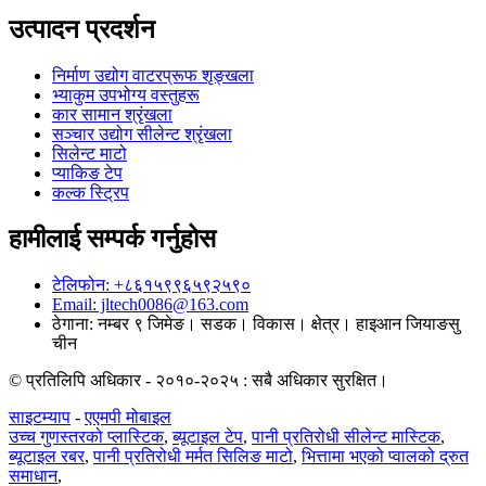
उत्पादन प्रदर्शन
निर्माण उद्योग वाटरप्रूफ शृङ्खला
भ्याकुम उपभोग्य वस्तुहरू
कार सामान श्रृंखला
सञ्चार उद्योग सीलेन्ट श्रृंखला
सिलेन्ट माटो
प्याकिङ टेप
कल्क स्ट्रिप
हामीलाई सम्पर्क गर्नुहोस
टेलिफोन: +८६१५९९६५९२५९०
Email: jltech0086@163.com
ठेगाना: नम्बर ९ जिमेङ। सडक। विकास। क्षेत्र। हाइआन जियाङसु
चीन
© प्रतिलिपि अधिकार - २०१०-२०२५ : सबै अधिकार सुरक्षित।
साइटम्याप
-
एएमपी मोबाइल
उच्च गुणस्तरको प्लास्टिक
,
ब्यूटाइल टेप
,
पानी प्रतिरोधी सीलेन्ट मास्टिक
,
ब्यूटाइल रबर
,
पानी प्रतिरोधी मर्मत सिलिङ माटो
,
भित्तामा भएको प्वालको द्रुत
समाधान
,