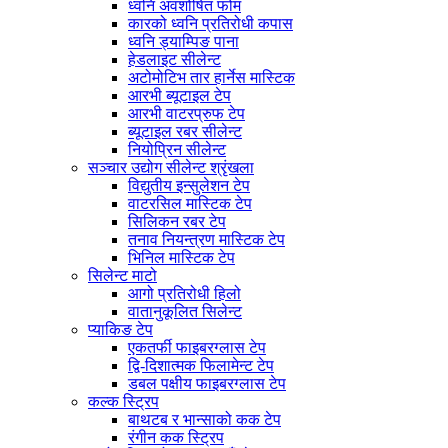
ध्वनि अवशोषित फोम
कारको ध्वनि प्रतिरोधी कपास
ध्वनि ड्याम्पिङ पाना
हेडलाइट सीलेन्ट
अटोमोटिभ तार हार्नेस मास्टिक
आरभी ब्यूटाइल टेप
आरभी वाटरप्रुफ टेप
ब्यूटाइल रबर सीलेन्ट
नियोप्रिन सीलेन्ट
सञ्चार उद्योग सीलेन्ट श्रृंखला
विद्युतीय इन्सुलेशन टेप
वाटरसिल मास्टिक टेप
सिलिकन रबर टेप
तनाव नियन्त्रण मास्टिक टेप
भिनिल मास्टिक टेप
सिलेन्ट माटो
आगो प्रतिरोधी हिलो
वातानुकूलित सिलेन्ट
प्याकिङ टेप
एकतर्फी फाइबरग्लास टेप
द्वि-दिशात्मक फिलामेन्ट टेप
डबल पक्षीय फाइबरग्लास टेप
कल्क स्ट्रिप
बाथटब र भान्साको कक टेप
रंगीन कक स्ट्रिप