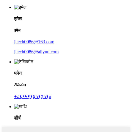
इमेल
इमेल
jltech0086@163.com
jltech0086@aliyun.com
फोन
टेलिफोन
+८६१५९९६५९२५९०
शीर्ष