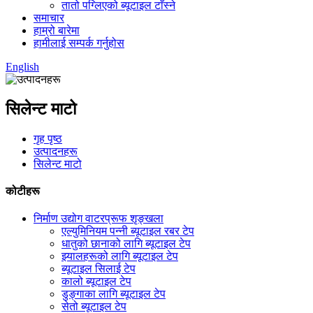
तातो पग्लिएको ब्यूटाइल टाँस्ने
समाचार
हाम्रो बारेमा
हामीलाई सम्पर्क गर्नुहोस
English
सिलेन्ट माटो
गृह पृष्ठ
उत्पादनहरू
सिलेन्ट माटो
कोटीहरू
निर्माण उद्योग वाटरप्रूफ शृङ्खला
एल्युमिनियम पन्नी ब्यूटाइल रबर टेप
धातुको छानाको लागि ब्यूटाइल टेप
झ्यालहरूको लागि ब्यूटाइल टेप
ब्यूटाइल सिलाई टेप
कालो ब्यूटाइल टेप
डुङ्गाका लागि ब्यूटाइल टेप
सेतो ब्यूटाइल टेप